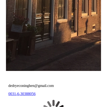
dedryeconinghen@gmail.com
0031-6-30388056